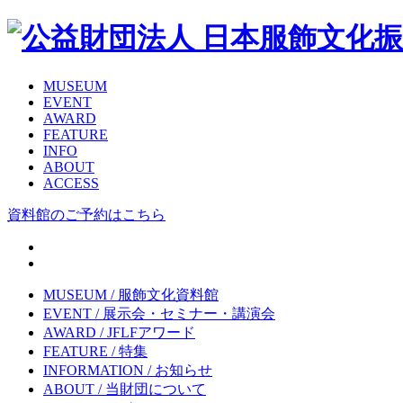
MUSEUM
EVENT
AWARD
FEATURE
INFO
ABOUT
ACCESS
資料館のご予約はこちら
MUSEUM
/ 服飾文化資料館
EVENT
/ 展示会・セミナー・講演会
AWARD
/ JFLFアワード
FEATURE
/ 特集
INFORMATION
/ お知らせ
ABOUT
/ 当財団について