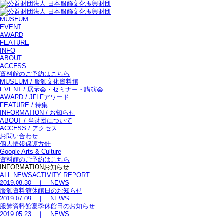
MUSEUM
EVENT
AWARD
FEATURE
INFO
ABOUT
ACCESS
資料館のご予約はこちら
MUSEUM
/ 服飾文化資料館
EVENT
/ 展示会・セミナー・講演会
AWARD
/ JFLFアワード
FEATURE
/ 特集
INFORMATION
/ お知らせ
ABOUT
/ 当財団について
ACCESS
/ アクセス
お問い合わせ
個人情報保護方針
Google Arts & Culture
資料館のご予約はこちら
INFORMATION
お知らせ
ALL
NEWS
ACTIVITY REPORT
2019.08.30 ｜ NEWS
服飾資料館休館日のお知らせ
2019.07.09 ｜ NEWS
服飾資料館夏季休館日のお知らせ
2019.05.23 ｜ NEWS